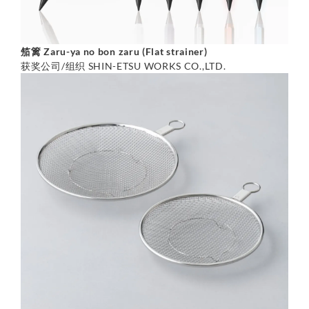
笳篱 Zaru-ya no bon zaru (Flat strainer)
获奖公司/组织 SHIN-ETSU WORKS CO.,LTD.