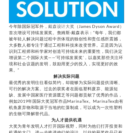
今年除国际冠军外，
戴森设计大奖
（James Dyson Award）
首次增设可持续发展奖。詹姆斯·戴森表示：“每年，我们都
被年轻人解决问题过程中所体现的独创性和责任感所震撼，
大多数人都专注于通过工程和科技来改变世界。正是因为认
识到工程师和科学家对创造可持续未来的重要性，我们决定
增设第二个国际大奖——‘可持续发展奖’，以嘉奖那些关注环
境和社会议题的发明，鼓励用更少的投入，实现更好的效
果。”
解决实际问题
最优秀的发明往往看似简约，却能够为实际问题提供清晰、
可行的解决方案。过去的获奖者在面临塑料废弃、能源短
缺、发展中国家医疗资源匮乏等问题都贡献了优秀的作品，
例如2019年国际大奖冠军作品MarinaTex。MarinaTex由有
机鱼废弃物和取源于当地的红藻制成，可以成为一次性塑料
的生物可降解替代品。
为人才提供机遇
大奖为青年发明人才打开国际视野，同时为他们打开投资和
机遇的大门，进一步推进他们的设计。以往的获奖作品已有