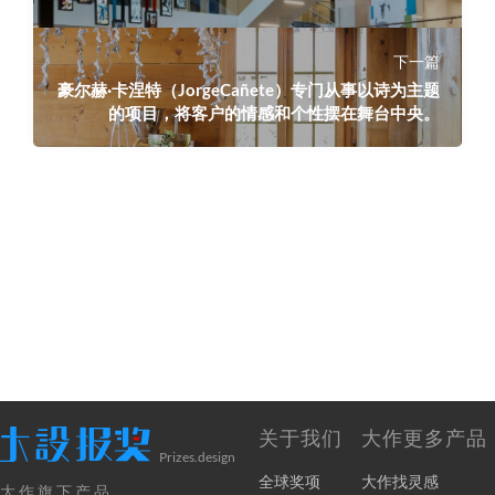
下一篇
豪尔赫·卡涅特（JorgeCañete）专门从事以诗为主题
的项目，将客户的情感和个性摆在舞台中央。
关于我们
大作更多产品
Prizes.design
全球奖项
大作找灵感
大作旗下产品