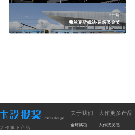
下一篇
弗兰克斯顿站-建筑类金奖
关于我们
大作更多产品
Prizes.design
全球奖项
大作找灵感
大作旗下产品
奖项申报
大兔免费版权