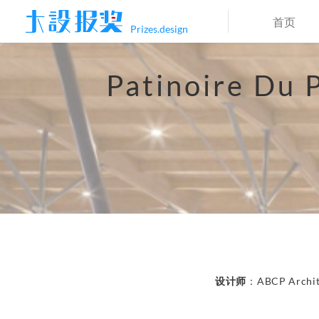
首页
Prizes.design
Patinoire D
设计师
：ABCP Archit