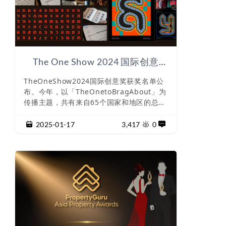
The One Show 2024 国际创意
奖，欣赏全球创意
TheOneShow2024国际创意奖获奖名单公
布。今年，以「TheOnetoBragAbout」为
传播主题，共有来自65个国家和地区的总共
20038件作品参加，共颁发了184个金铅笔
奖，206个银奖，280个铜奖和1120个佳作
2025-01-17
3,417
0
奖。最佳整合营销奖BestofIntegrated/O
mnichann