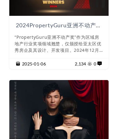
2024PropertyGuru亚洲不动产奖
公布
“PropertyGuru亚洲不动产奖”作为区域房
地产行业奖项领域翘楚，仅颁授给亚太区优
秀房企及其设计、开发项目。2024年12月1
3日，第19届PropertyGuru亚洲不动产奖
于曼谷AtheneeHotel豪华精选酒店盛大举
2025-01-06
2,134
0
办午宴及颁奖典礼，汇聚亚洲130余家顶尖
开发商与设计公司，共襄房地产开