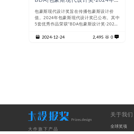
铂金奖欣赏
包豪斯现代设计奖旨在传播包豪斯设计价
值。2024年包豪斯现代设计奖已公布。其中
5套优秀作品荣获“BDA包豪斯设计奖·2024
年度铂金奖"！铂金奖上海外滩壹号院知名
导演之家ONEHOUSEDESIGN壹舍设计方
2024-12-24
2,495
0
磊江门•保利琅悦广州奥迅室内设计有限公司
RoodoodoobyPaulPairet
关于我们
Prizes.design
全球奖项
大作旗下产品
奖项申报