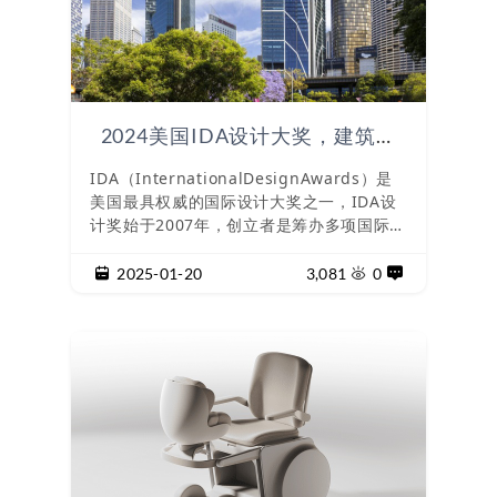
2024美国IDA设计大奖，建筑设
计篇
IDA（InternationalDesignAwards）是
美国最具权威的国际设计大奖之一，IDA设
计奖始于2007年，创立者是筹办多项国际大
奖的Farmani集团。2024第18届美国IDA
国际设计大奖公布最终名单，一起来欣赏建
2025-01-20
3,081
0
筑设计获奖项目。长三角工业芯谷YRDXIN
GUScience&