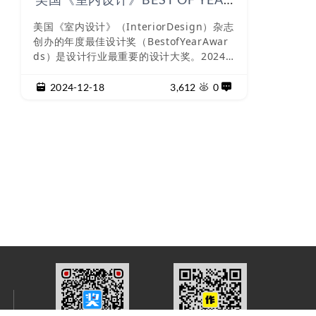
2024大奖揭晓，年度最佳设计奖
美国《室内设计》（InteriorDesign）杂志
获奖欣赏
创办的年度最佳设计奖（BestofYearAwar
ds）是设计行业最重要的设计大奖。2024
美国《室内设计》杂志年度最佳设计奖Best
ofYearAwards已于美国东部时间12月12日
2024-12-18
3,612
0
在纽约宾州广场一号（Penn1inNYC）隆重
举办。在项目组别