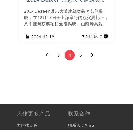
奖名单揭晓，山南观蜂小屋获奖
2024Dezeen设志大奖建筑类获奖名单揭
晓，在12月18日于上海举行的颁奖典礼上，
八个建筑获奖项目全部揭晓。山南蜂巢观景
小屋被评为2024Dezeen设志大奖年度中国
最佳建筑项目。Dezeen设志大奖旨在表彰
2024-12-19
7,214
0
来自中国的最优秀的建筑、室内设计和设计
作品，以及最杰出的工作室和个人，并帮助
它们在全球范
3
4
5
大作更多产品
联系合作
大作找灵感
联系人：Alisa
大兔免费版权
邮箱：alisa@prizes.design