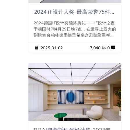
2024 iF设计大奖-最高荣誉75件，
产品设计金奖作品欣赏
2024德国iF设计奖颁奖典礼——iF设计之夜
于德国时间4月29日晚7点，在世界上最大的
剧院舞台柏林弗里德里希皇宫剧院隆重举
行。2024年，iF设计奖共收到来自全球72
个国家和地区的参赛者提交的10,800件参赛
2025-01-02
7,040
0
作品！经过来自全球23个国家/地区，132位
国际专业评委专业评定，最终共有来自52个
国家
BDA|包豪斯现代设计奖·2024年度