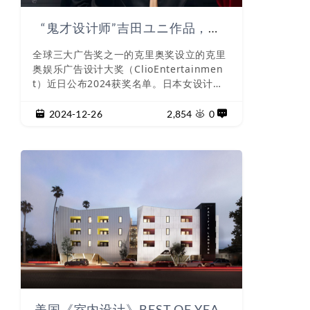
“鬼才设计师”吉田ユニ作品，获
2024克里奥两个金奖
全球三大广告奖之一的克里奥奖设立的克里
奥娱乐广告设计大奖（ClioEntertainmen
t）近日公布2024获奖名单。日本女设计师
吉田ユニ（YuniYoshida）为韩国版莎士比
亚经典《麦克白》舞台剧设计的海报，获两
2024-12-26
2,854
0
个金奖。类别分别是主视觉（KeyArt）和主
视觉技术（KeyArtCraft）。这
美国《室内设计》BEST OF YEAR